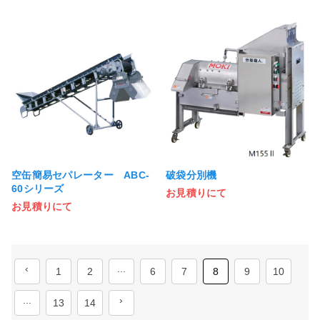
空缶簡易セパレーター ABC-
破袋分別機
60シリーズ
お見積りにて
お見積りにて
‹
...
1
2
6
7
8
9
10
...
›
13
14