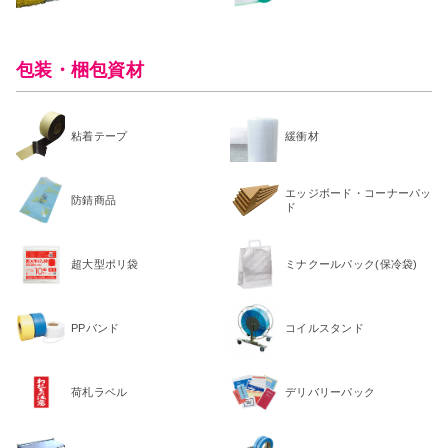
包装・梱包資材
粘着テープ
緩衝材
エッジボード・コーナーパッ
防錆商品
ド
超大型ポリ袋
ミナクールパック(保冷袋)
PPバンド
コイルスタンド
荷札ラベル
デリバリーパック