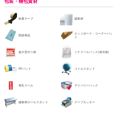
包装・梱包資材
粘着テープ
緩衝材
エッジボード・コーナーパッ
防錆商品
ド
超大型ポリ袋
ミナクールパック(保冷袋)
PPバンド
コイルスタンド
荷札ラベル
デリバリーパック
緩衝材ロールスタンド
テープカッター