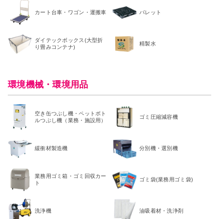
カート台車・ワゴン・運搬車
パレット
ダイテックボックス(大型折
精製水
り畳みコンテナ)
環境機械・環境用品
空き缶つぶし機・ペットボト
ゴミ圧縮減容機
ルつぶし機（業務・施設用）
緩衝材製造機
分別機・選別機
業務用ゴミ箱・ゴミ回収カー
ゴミ袋(業務用ゴミ袋)
ト
洗浄機
油吸着材・洗浄剤