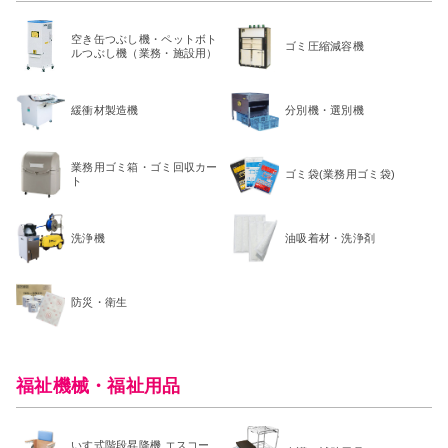
空き缶つぶし機・ペットボト
ゴミ圧縮減容機
ルつぶし機（業務・施設用）
緩衝材製造機
分別機・選別機
業務用ゴミ箱・ゴミ回収カー
ゴミ袋(業務用ゴミ袋)
ト
洗浄機
油吸着材・洗浄剤
防災・衛生
福祉機械・福祉用品
いす式階段昇降機 エスコー