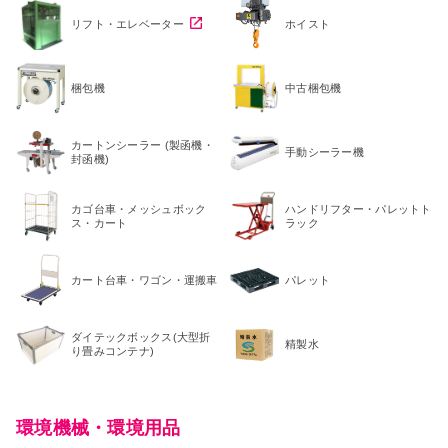
リフト・エレベーター
ホイスト
梱包機
中古梱包機
カートンシーラー (製函機・
手動シーラー機
封函機)
カゴ台車・メッシュボック
ハンドリフター・パレットト
ス・カート
ラック
カート台車・ワゴン・運搬車
パレット
ダイテックボックス(大型折
精製水
り畳みコンテナ)
環境機械・環境用品