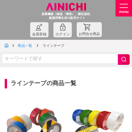
産業機械（物流・環境）、梱包資材、
建築用養生材の販売サイト
お問
合
せ商品
会員登録
ログイン
商品一覧
ラインテープ
ラインテープの商品一覧