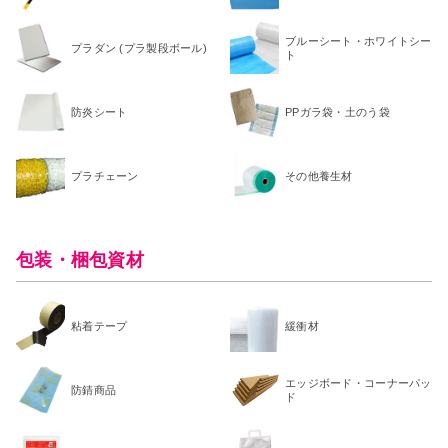
ブルーシート・ホワイトシー
プラダン (プラ製段ボール)
ト
防炎シート
PPガラ袋・土のう袋
プラチェーン
その他養生材
包装・梱包資材
粘着テープ
緩衝材
エッジボード・コーナーパッ
防錆商品
ド