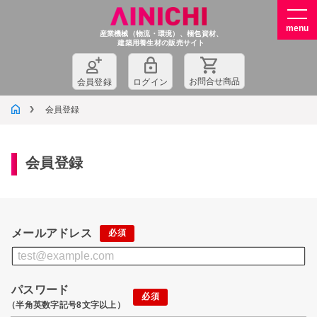
産業機械（物流・環境）、梱包資材、
建築用養生材の販売サイト
お問
合
せ商品
会員登録
ログイン
会員登録
会員登録
メールアドレス
パスワード
（半角英数字記号8文字以上）