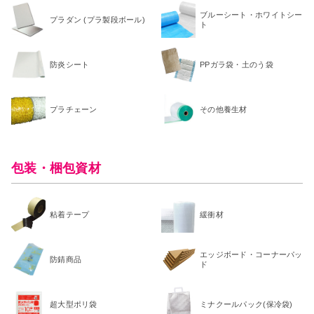
ブルーシート・ホワイトシー
プラダン (プラ製段ボール)
ト
防炎シート
PPガラ袋・土のう袋
プラチェーン
その他養生材
包装・梱包資材
粘着テープ
緩衝材
エッジボード・コーナーパッ
防錆商品
ド
超大型ポリ袋
ミナクールパック(保冷袋)