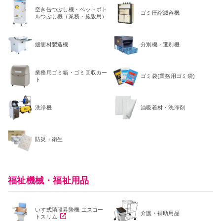
空き缶つぶし機・ペットボト
ゴミ圧縮減容機
ルつぶし機（業務・施設用）
緩衝材製造機
分別機・選別機
業務用ゴミ箱・ゴミ回収カー
ゴミ袋(業務用ゴミ袋)
ト
洗浄機
油吸着材・洗浄剤
防災・衛生
福祉機械・福祉用品
いす式階段昇降機 エスコー
介護・補助用品
トスリム