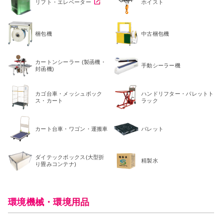
リフト・エレベーター
ホイスト
梱包機
中古梱包機
カートンシーラー (製函機・
手動シーラー機
封函機)
カゴ台車・メッシュボック
ハンドリフター・パレットト
ス・カート
ラック
カート台車・ワゴン・運搬車
パレット
ダイテックボックス(大型折
精製水
り畳みコンテナ)
環境機械・環境用品