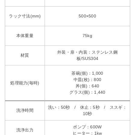
ラック寸法(mm)
500×500
本体重量
75kg
外装・扉・内装：ステンレス鋼
材質
板/SUS304
茶碗(個)：1,000
中皿(枚)：800
処理能力(毎時)
丼(個)：640
グラス(個)：1,440
洗い：50秒 / 休止：5秒 / ススギ：
洗浄時間
10秒
ポンプ：600W
洗浄出力
ヒーター：1kw