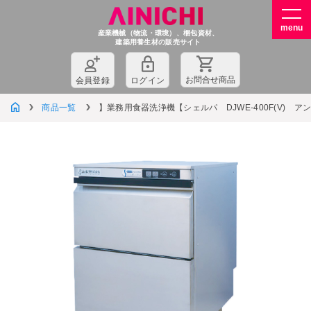
産業機械（物流・環境）、梱包資材、
建築用養生材の販売サイト
お問
合
せ商品
会員登録
ログイン
商品一覧
】業務用食器洗浄機【シェルパ DJWE-400F(V) 