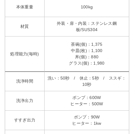
本体重量
100kg
外装・扉・内装：ステンレス鋼
材質
板/SUS304
茶碗(個)：1,375
中皿(枚)：1,100
処理能力(毎時)
丼(個)：880
グラス(個)：1,980
洗い：50秒 / 休止：5秒 / ススギ：
洗浄時間
10秒
ポンプ：600W
洗浄出力
ヒーター：500W
ポンプ：90W
すすぎ出力
ヒーター：1kw