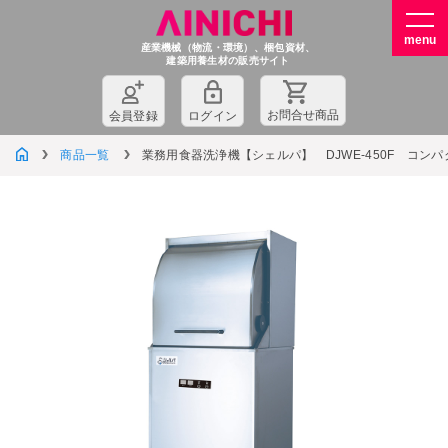
産業機械（物流・環境）、梱包資材、
建築用養生材の販売サイト
お問
合
せ商品
会員登録
ログイン
商品一覧
業務用食器洗浄機【シェルパ】 DJWE-450F コン