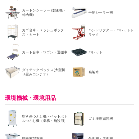
カートンシーラー (製函機・
手動シーラー機
封函機)
カゴ台車・メッシュボック
ハンドリフター・パレットト
ス・カート
ラック
カート台車・ワゴン・運搬車
パレット
ダイテックボックス(大型折
精製水
り畳みコンテナ)
環境機械・環境用品
空き缶つぶし機・ペットボト
ゴミ圧縮減容機
ルつぶし機（業務・施設用）
緩衝材製造機
分別機・選別機