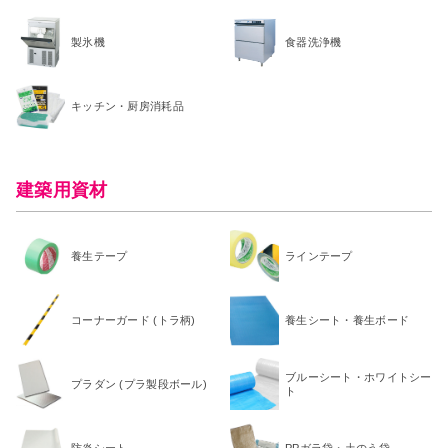
製氷機
食器洗浄機
キッチン・厨房消耗品
建築用資材
養生テープ
ラインテープ
コーナーガード (トラ柄)
養生シート・養生ボード
ブルーシート・ホワイトシー
プラダン (プラ製段ボール)
ト
防炎シート
PPガラ袋・土のう袋