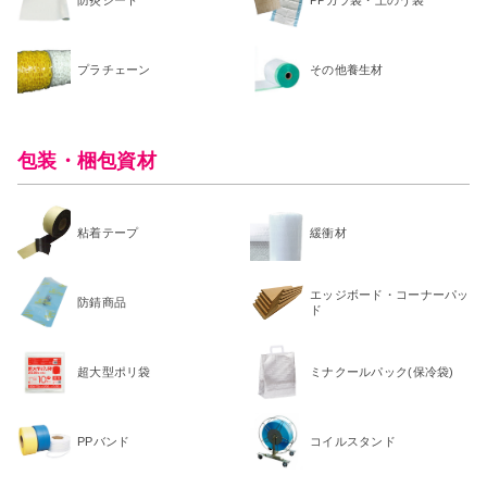
プラチェーン
その他養生材
包装・梱包資材
粘着テープ
緩衝材
エッジボード・コーナーパッ
防錆商品
ド
超大型ポリ袋
ミナクールパック(保冷袋)
PPバンド
コイルスタンド