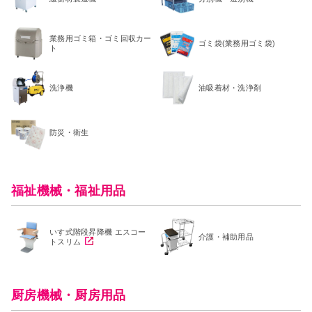
業務用ゴミ箱・ゴミ回収カー
ゴミ袋(業務用ゴミ袋)
ト
洗浄機
油吸着材・洗浄剤
防災・衛生
福祉機械・福祉用品
いす式階段昇降機 エスコー
介護・補助用品
トスリム
厨房機械・厨房用品