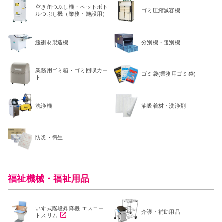
空き缶つぶし機・ペットボト
ゴミ圧縮減容機
ルつぶし機（業務・施設用）
緩衝材製造機
分別機・選別機
業務用ゴミ箱・ゴミ回収カー
ゴミ袋(業務用ゴミ袋)
ト
洗浄機
油吸着材・洗浄剤
防災・衛生
福祉機械・福祉用品
いす式階段昇降機 エスコー
介護・補助用品
トスリム