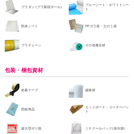
ブルーシート・ホワイトシー
プラダン (プラ製段ボール)
ト
防炎シート
PPガラ袋・土のう袋
プラチェーン
その他養生材
包装・梱包資材
粘着テープ
緩衝材
エッジボード・コーナーパッ
防錆商品
ド
超大型ポリ袋
ミナクールパック(保冷袋)