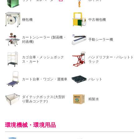
梱包機
中古梱包機
カートンシーラー (製函機・
手動シーラー機
封函機)
カゴ台車・メッシュボック
ハンドリフター・パレットト
ス・カート
ラック
カート台車・ワゴン・運搬車
パレット
ダイテックボックス(大型折
精製水
り畳みコンテナ)
環境機械・環境用品