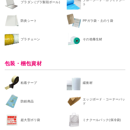
プラダン (プラ製段ボール)
ト
防炎シート
PPガラ袋・土のう袋
プラチェーン
その他養生材
包装・梱包資材
粘着テープ
緩衝材
エッジボード・コーナーパッ
防錆商品
ド
超大型ポリ袋
ミナクールパック(保冷袋)