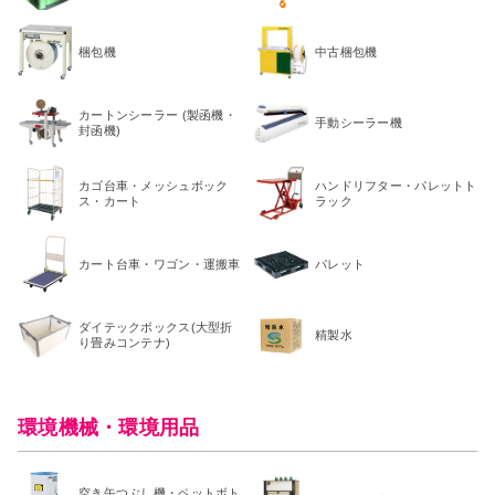
梱包機
中古梱包機
カートンシーラー (製函機・
手動シーラー機
封函機)
カゴ台車・メッシュボック
ハンドリフター・パレットト
ス・カート
ラック
カート台車・ワゴン・運搬車
パレット
ダイテックボックス(大型折
精製水
り畳みコンテナ)
環境機械・環境用品
空き缶つぶし機・ペットボト