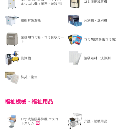
ゴミ圧縮減容機
ルつぶし機（業務・施設用）
緩衝材製造機
分別機・選別機
業務用ゴミ箱・ゴミ回収カー
ゴミ袋(業務用ゴミ袋)
ト
洗浄機
油吸着材・洗浄剤
防災・衛生
福祉機械・福祉用品
いす式階段昇降機 エスコー
介護・補助用品
トスリム