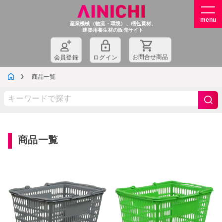
産業機械（物流・環境）、梱包資材、
建築用養生材の販売サイト
お問
合
せ商品
会員登録
ログイン
商品一覧
商品一覧