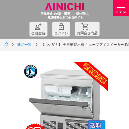
産業機械（物流・環境）、梱包資材、
建築用養生材の販売サイト
お問
合
せ商品
会員登録
ログイン
商品一覧
【ホシザキ】 全自動製氷機 キューブアイスメーカー IM-