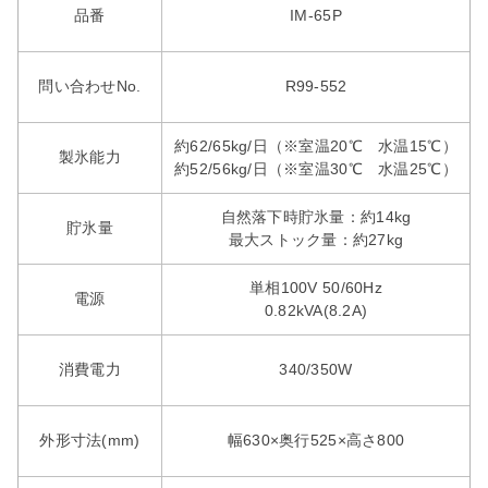
品番
IM-65P
問い合わせNo.
R99-552
約62/65kg/日（※室温20℃ 水温15℃）
製氷能力
約52/56kg/日（※室温30℃ 水温25℃）
自然落下時貯氷量：約14kg
貯氷量
最大ストック量：約27kg
単相100V 50/60Hz
電源
0.82kVA(8.2A)
消費電力
340/350W
外形寸法(mm)
幅630×奥行525×高さ800