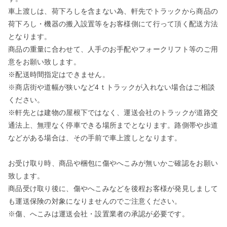
車上渡しは、荷下ろしを含まない為、軒先でトラックから商品の
荷下ろし・機器の搬入設置等をお客様側にて行って頂く配送方法
となります。
商品の重量に合わせて、人手のお手配やフォークリフト等のご用
意をお願い致します。
※配送時間指定はできません。
※商店街や道幅が狭いなど4ｔトラックが入れない場合はご相談
ください。
※軒先とは建物の屋根下ではなく、運送会社のトラックが道路交
通法上、無理なく停車できる場所までとなります。路側帯や歩道
などがある場合は、その手前で車上渡しとなります。
お受け取り時、商品や梱包に傷やへこみが無いかご確認をお願い
致します。
商品受け取り後に、傷やへこみなどを後程お客様が発見しまして
も運送保険の対象になりませんのでご注意ください。
※傷、へこみは運送会社・設置業者の承認が必要です。