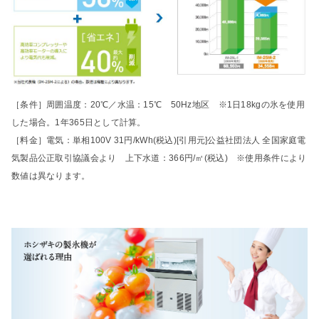
［条件］周囲温度：20℃／水温：15℃ 50Hz地区 ※1日18kgの氷を使用
した場合。1年365日として計算。
［料金］電気：単相100V 31円/kWh(税込)[引用元]公益社団法人 全国家庭電
気製品公正取引協議会より 上下水道：366円/㎥(税込) ※使用条件により
数値は異なります。