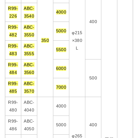
R99-
ABC-
4000
226
3540
400
R99-
ABC-
5000
φ215
482
3550
350
×380
R99-
ABC-
L
5500
483
3555
R99-
ABC-
6000
484
3560
500
R99-
ABC-
7000
485
3570
R99-
ABC-
4000
480
4040
R99-
ABC-
5000
400
486
4050
φ265