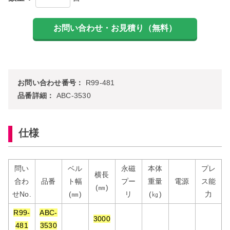
お問い合わせ番号：
R99-481
品番詳細：
ABC-3530
仕様
問い
ベル
永磁
本体
プレ
横長
合わ
品番
ト幅
プー
重量
電源
ス能
(㎜)
せNo.
(㎜)
リ
(㎏)
力
R99-
ABC-
3000
481
3530