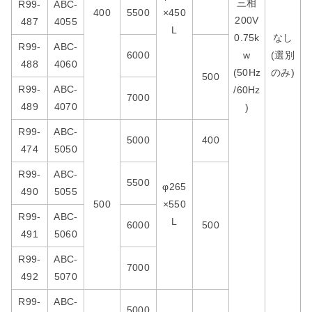
三相
R99-
ABC-
400
5500
×450
200V
487
4055
L
0.75k
なし
R99-
ABC-
6000
w
(選別
488
4060
(50Hz
のみ)
500
R99-
ABC-
/60Hz
7000
489
4070
)
R99-
ABC-
5000
400
474
5050
R99-
ABC-
5500
φ265
490
5055
500
×550
R99-
ABC-
L
6000
500
491
5060
R99-
ABC-
7000
492
5070
R99-
ABC-
5000