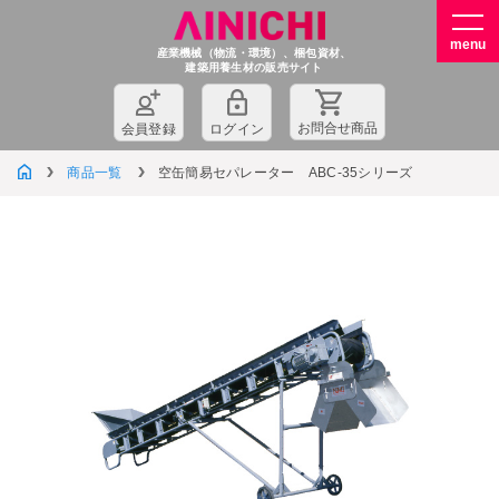
産業機械（物流・環境）、梱包資材、
建築用養生材の販売サイト
お問
合
せ商品
会員登録
ログイン
商品一覧
空缶簡易セパレーター ABC-35シリーズ