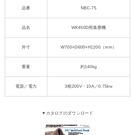
品番
NBC-75
品名
WK450D用集塵機
外寸
W700×D600×H1200（mm）
重量
約140kg
電源／電力
3相200V・10A／0.75kw
▼カタログのダウンロード