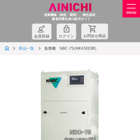
産業機械（物流・環境）、梱包資材、
建築用養生材の販売サイト
お問
合
せ商品
会員登録
ログイン
商品一覧
集塵機 NBC-75(WK450D用)