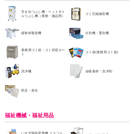
空き缶つぶし機・ペットボト
ゴミ圧縮減容機
ルつぶし機（業務・施設用）
緩衝材製造機
分別機・選別機
業務用ゴミ箱・ゴミ回収カー
ゴミ袋(業務用ゴミ袋)
ト
洗浄機
油吸着材・洗浄剤
防災・衛生
福祉機械・福祉用品
いす式階段昇降機 エスコー