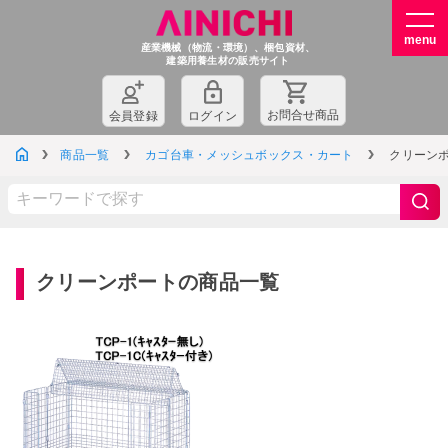
産業機械（物流・環境）、梱包資材、
建築用養生材の販売サイト
お問
合
せ商品
会員登録
ログイン
商品一覧
カゴ台車・メッシュボックス・カート
クリーン
クリーンポートの商品一覧