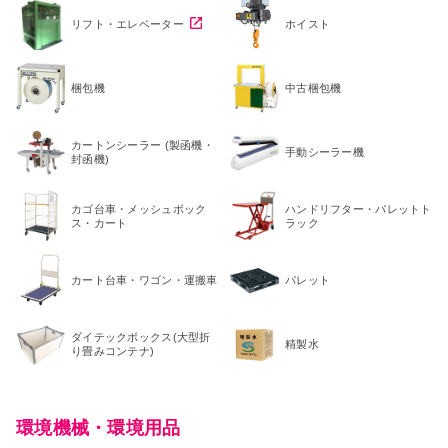
リフト・エレベーター
ホイスト
梱包機
中古梱包機
カートンシーラー (製函機・
手動シーラー機
封函機)
カゴ台車・メッシュボック
ハンドリフター・パレットト
ス・カート
ラック
カート台車・ワゴン・運搬車
パレット
ダイテックボックス(大型折
精製水
り畳みコンテナ)
環境機械・環境用品