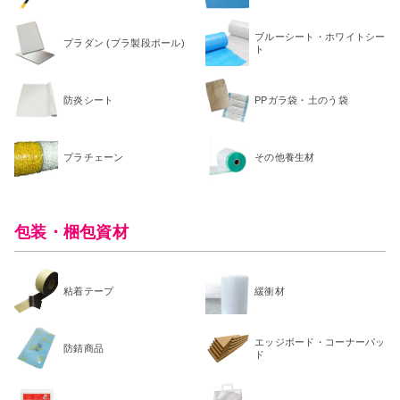
ブルーシート・ホワイトシー
プラダン (プラ製段ボール)
ト
防炎シート
PPガラ袋・土のう袋
プラチェーン
その他養生材
包装・梱包資材
粘着テープ
緩衝材
エッジボード・コーナーパッ
防錆商品
ド