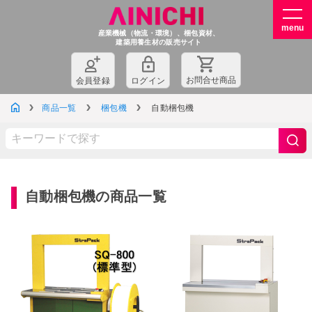
産業機械（物流・環境）、梱包資材、
建築用養生材の販売サイト
お問
合
せ商品
会員登録
ログイン
商品一覧
梱包機
自動梱包機
自動梱包機の商品一覧