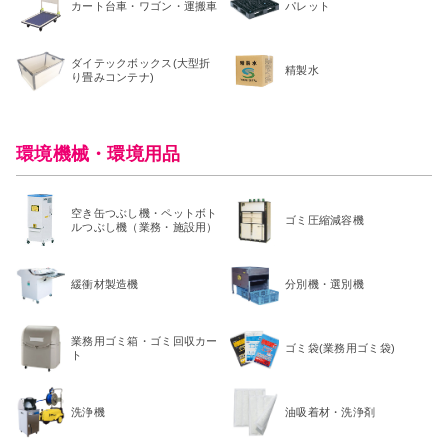
カート台車・ワゴン・運搬車
パレット
ダイテックボックス(大型折
精製水
り畳みコンテナ)
環境機械・環境用品
空き缶つぶし機・ペットボト
ゴミ圧縮減容機
ルつぶし機（業務・施設用）
緩衝材製造機
分別機・選別機
業務用ゴミ箱・ゴミ回収カー
ゴミ袋(業務用ゴミ袋)
ト
洗浄機
油吸着材・洗浄剤