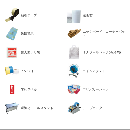
粘着テープ
緩衝材
エッジボード・コーナーパッ
防錆商品
ド
超大型ポリ袋
ミナクールパック(保冷袋)
PPバンド
コイルスタンド
荷札ラベル
デリバリーパック
緩衝材ロールスタンド
テープカッター