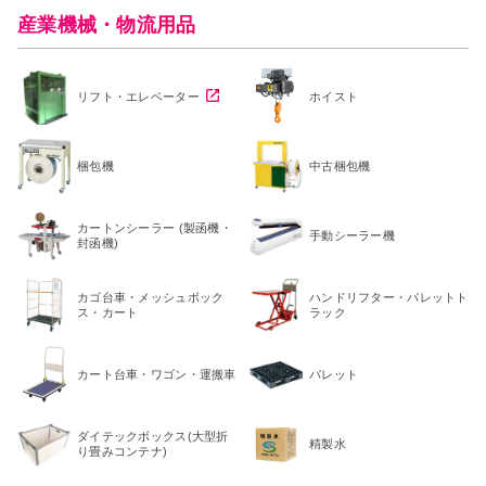
産業機械・物流用品
リフト・エレベーター
ホイスト
梱包機
中古梱包機
カートンシーラー (製函機・
手動シーラー機
封函機)
カゴ台車・メッシュボック
ハンドリフター・パレットト
ス・カート
ラック
カート台車・ワゴン・運搬車
パレット
ダイテックボックス(大型折
精製水
り畳みコンテナ)