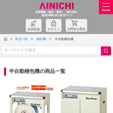
産業機械（物流・環境）、梱包資材、
建築用養生材の販売サイト
お問
合
せ商品
会員登録
ログイン
商品一覧
梱包機
半自動梱包機
半自動梱包機の商品一覧