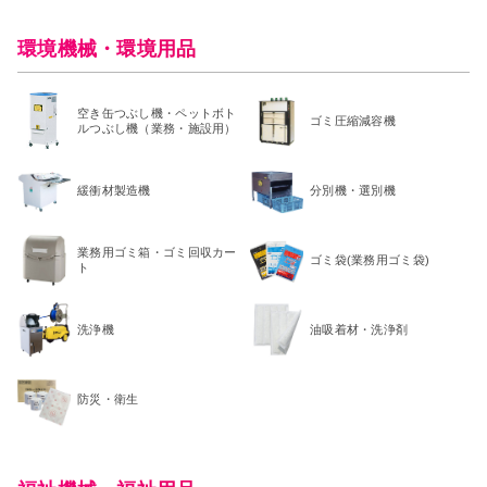
環境機械・環境用品
空き缶つぶし機・ペットボト
ゴミ圧縮減容機
ルつぶし機（業務・施設用）
緩衝材製造機
分別機・選別機
業務用ゴミ箱・ゴミ回収カー
ゴミ袋(業務用ゴミ袋)
ト
洗浄機
油吸着材・洗浄剤
防災・衛生