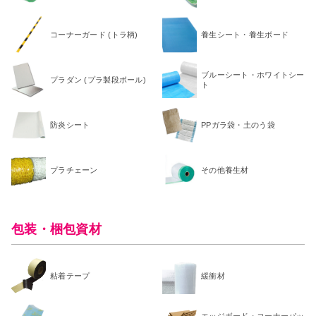
コーナーガード (トラ柄)
養生シート・養生ボード
ブルーシート・ホワイトシー
プラダン (プラ製段ボール)
ト
防炎シート
PPガラ袋・土のう袋
プラチェーン
その他養生材
包装・梱包資材
粘着テープ
緩衝材
エッジボード・コーナーパッ