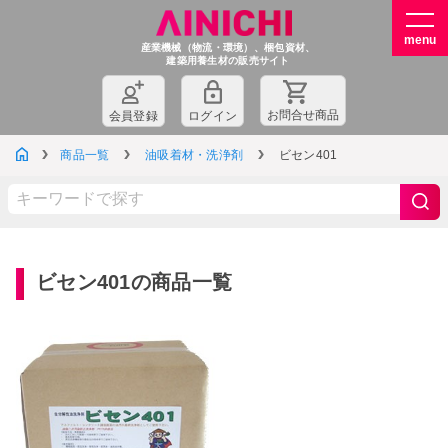
産業機械（物流・環境）、梱包資材、
建築用養生材の販売サイト
お問
合
せ商品
会員登録
ログイン
商品一覧
油吸着材・洗浄剤
ビセン401
ビセン401の商品一覧