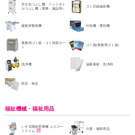
空き缶つぶし機・ペットボト
ゴミ圧縮減容機
ルつぶし機（業務・施設用）
緩衝材製造機
分別機・選別機
業務用ゴミ箱・ゴミ回収カー
ゴミ袋(業務用ゴミ袋)
ト
洗浄機
油吸着材・洗浄剤
防災・衛生
福祉機械・福祉用品
いす式階段昇降機 エスコー
介護・補助用品
トスリム