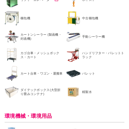
梱包機
中古梱包機
カートンシーラー (製函機・
手動シーラー機
封函機)
カゴ台車・メッシュボック
ハンドリフター・パレットト
ス・カート
ラック
カート台車・ワゴン・運搬車
パレット
ダイテックボックス(大型折
精製水
り畳みコンテナ)
環境機械・環境用品