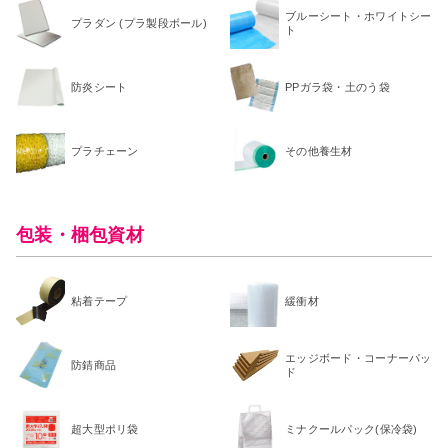
ブルーシート・ホワイトシー
プラダン (プラ製段ボール)
ト
防炎シート
PPガラ袋・土のう袋
プラチェーン
その他養生材
包装・梱包資材
粘着テープ
緩衝材
エッジボード・コーナーパッ
防錆商品
ド
超大型ポリ袋
ミナクールパック(保冷袋)