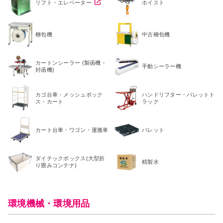
リフト・エレベーター
ホイスト
梱包機
中古梱包機
カートンシーラー (製函機・
手動シーラー機
封函機)
カゴ台車・メッシュボック
ハンドリフター・パレットト
ス・カート
ラック
カート台車・ワゴン・運搬車
パレット
ダイテックボックス(大型折
精製水
り畳みコンテナ)
環境機械・環境用品