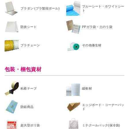
ブルーシート・ホワイトシー
プラダン (プラ製段ボール)
ト
防炎シート
PPガラ袋・土のう袋
プラチェーン
その他養生材
包装・梱包資材
粘着テープ
緩衝材
エッジボード・コーナーパッ
防錆商品
ド
超大型ポリ袋
ミナクールパック(保冷袋)