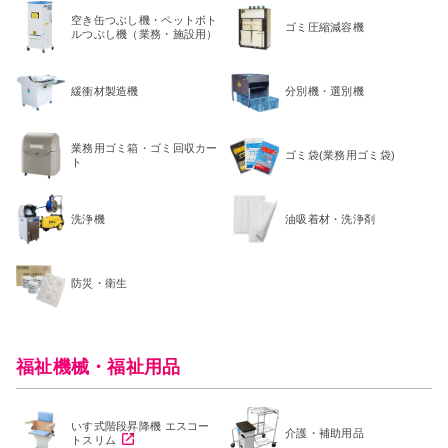
空き缶つぶし機・ペットボト
ゴミ圧縮減容機
ルつぶし機（業務・施設用）
緩衝材製造機
分別機・選別機
業務用ゴミ箱・ゴミ回収カー
ゴミ袋(業務用ゴミ袋)
ト
洗浄機
油吸着材・洗浄剤
防災・衛生
福祉機械・福祉用品
いす式階段昇降機 エスコー
介護・補助用品
トスリム