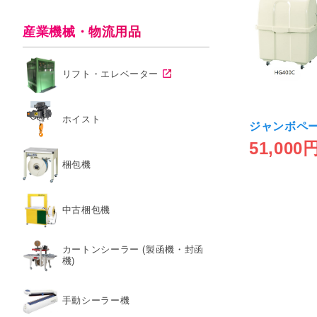
産業機械・物流用品
リフト・エレベーター
ホイスト
ジャンボペ
51,000
梱包機
中古梱包機
カートンシーラー (製函機・封函
機)
手動シーラー機