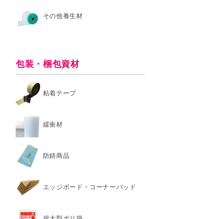
その他養生材
包装・梱包資材
粘着テープ
緩衝材
防錆商品
エッジボード・コーナーパッド
超大型ポリ袋