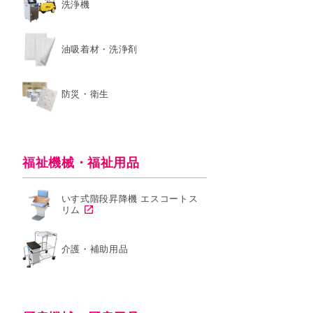
洗浄機
油吸着材・洗浄剤
防災・衛生
福祉機械・福祉用品
いす式階段昇降機 エスコートス
リム
介護・補助用品