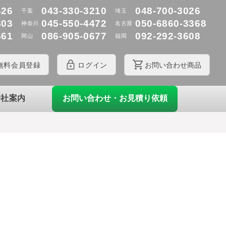
426
043-330-3210
048-700-3026
千葉
埼玉
803
045-550-4472
050-6860-3368
神奈川
名古屋
661
086-905-0677
092-292-3608
岡山
福岡
無料
会員登録
ログイン
お問
い
合
わ
せ商品
お問い合わせ・お見積り依頼
会社案内