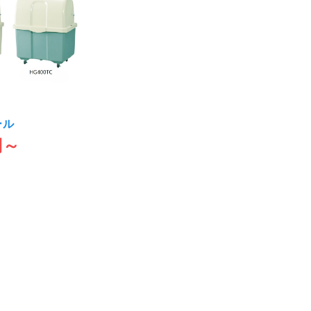
ール
円～