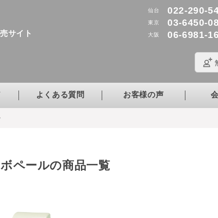
022-290-5
仙台
03-6450-0
東京
販売サイト
06-6981-1
大阪
ド
よくある質問
お客様の声
ル
ボペールの商品一覧