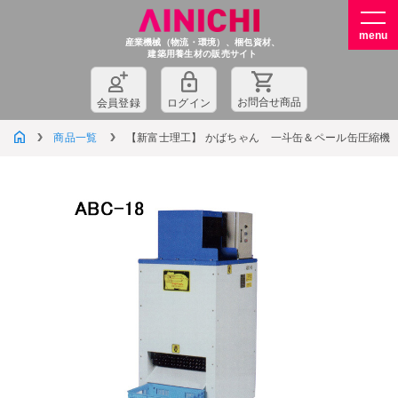
産業機械（物流・環境）、梱包資材、
建築用養生材の販売サイト
お問
合
せ商品
会員登録
ログイン
商品一覧
【新富士理工】 かばちゃん 一斗缶＆ペール缶圧縮機 A