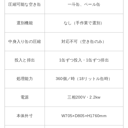
圧縮可能な空き缶
一斗缶、ペール缶
選別機能
なし（手作業で選別）
中身入り缶の圧縮
対応不可（空き缶のみ）
投入と排出
1缶ずつ投入・1缶ずつ排出
処理能力
360個／時（18リットル缶時）
電源
三相200V・2.2kw
本体外寸
W705×D805×H1760mm