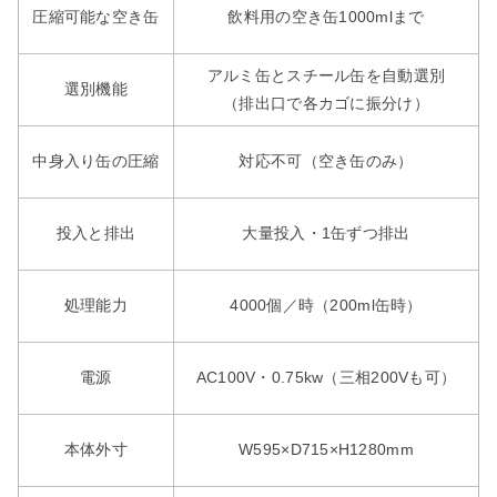
圧縮可能な空き缶
飲料用の空き缶1000mlまで
アルミ缶とスチール缶を自動選別
選別機能
（排出口で各カゴに振分け）
中身入り缶の圧縮
対応不可（空き缶のみ）
投入と排出
大量投入・1缶ずつ排出
処理能力
4000個／時（200ml缶時）
電源
AC100V・0.75kw（三相200Vも可）
本体外寸
W595×D715×H1280mm