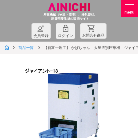
産業機械（物流・環境）、梱包資材、
建築用養生材の販売サイト
お問
合
せ商品
会員登録
ログイン
商品一覧
【新富士理工】 かばちゃん 大量選別圧縮機 ジャイア