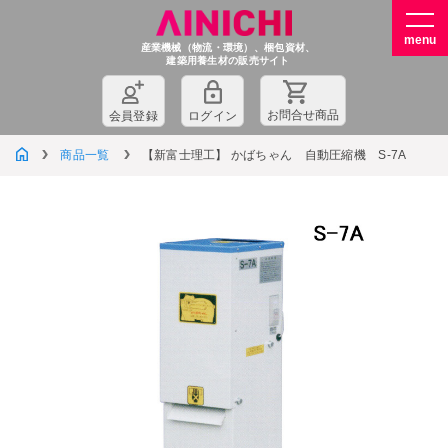
産業機械（物流・環境）、梱包資材、
建築用養生材の販売サイト
お問
合
せ商品
会員登録
ログイン
商品一覧
【新富士理工】 かばちゃん 自動圧縮機 S-7A