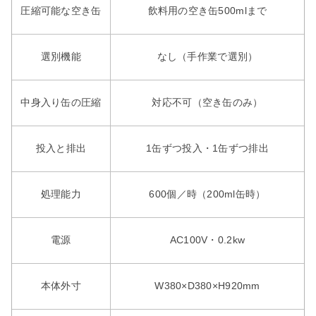
圧縮可能な空き缶
飲料用の空き缶500mlまで
選別機能
なし（手作業で選別）
中身入り缶の圧縮
対応不可（空き缶のみ）
投入と排出
1缶ずつ投入・1缶ずつ排出
処理能力
600個／時（200ml缶時）
電源
AC100V・0.2kw
本体外寸
W380×D380×H920mm