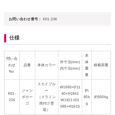
お問い合わせ番号：
K01-236
仕様
本
問い合
外寸法(mm)
体
わせ
品番
本体カラー
積載荷重
内寸法(mm)
重
No.
量
スカイブル
W1985×D11
ジャン
ー
約
K01-
40×H1861
ボカー
（メラミン
85k
約500kg
236
W1921×D1
ゴ
焼付け塗
g
085×H1615
装）