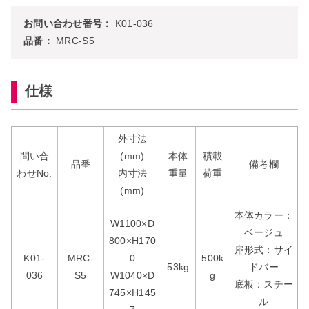
お問い合わせ番号：
K01-036
品番：
MRC-S5
仕様
外寸法
問い合
(mm)
本体
積載
品番
備考欄
わせNo.
内寸法
重量
荷重
(mm)
本体カラー：
W1100×D
ベージュ
800×H170
扉形式：サイ
K01-
MRC-
0
500k
53kg
ドバー
036
S5
W1040×D
g
底板：スチー
745×H145
ル