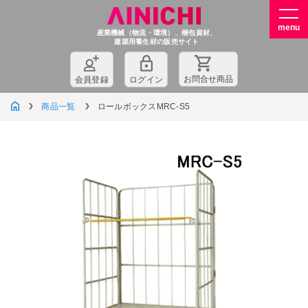
産業機械（物流・環境）、梱包資材、
建築用養生材の販売サイト
お問
合
せ商品
会員登録
ログイン
商品一覧
ロールボックスMRC-S5