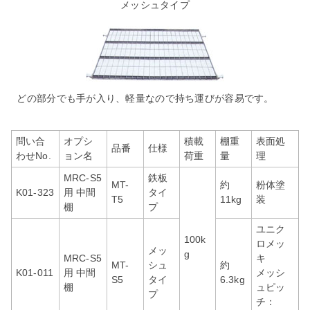
メッシュタイプ
どの部分でも手が入り、軽量なので持ち運びが容易です。
問い合
オプシ
積載
棚重
表面処
品番
仕様
わせNo.
ョン名
荷重
量
理
MRC-S5
鉄板
MT-
約
粉体塗
K01-323
用 中間
タイ
T5
11kg
装
棚
プ
ユニク
100k
ロメッ
メッ
g
MRC-S5
キ
MT-
シュ
約
K01-011
用 中間
メッシ
S5
タイ
6.3kg
棚
ュピッ
プ
チ：