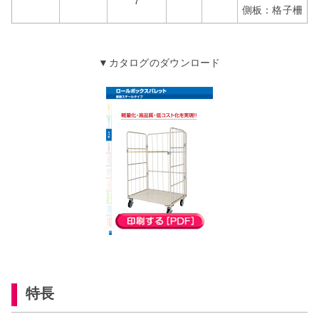
7
側板：格子柵
▼カタログのダウンロード
特長