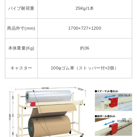
パイプ耐荷重
25Kg/1本
商品外寸(mm)
1700×727×1200
本体重量(Kg)
約36
キャスター
100φゴム車（ストッパー付×2個）