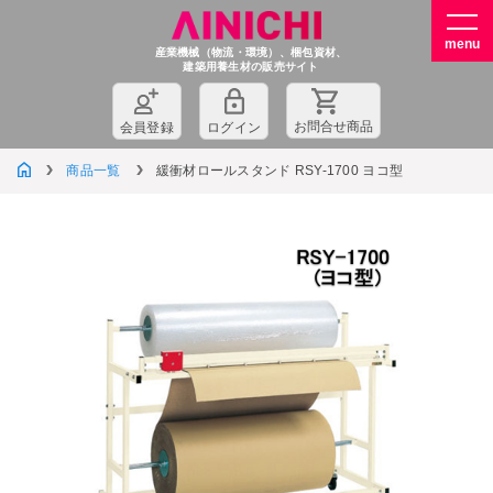
産業機械（物流・環境）、梱包資材、
建築用養生材の販売サイト
お問
合
せ商品
会員登録
ログイン
商品一覧
緩衝材ロールスタンド RSY-1700 ヨコ型