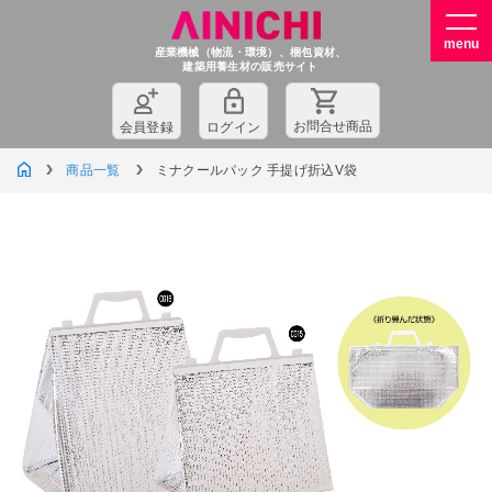
産業機械（物流・環境）、梱包資材、
建築用養生材の販売サイト
お問
合
せ商品
会員登録
ログイン
商品一覧
ミナクールパック 手提げ折込V袋