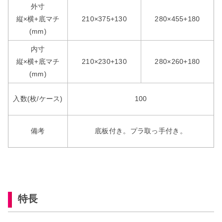
外寸
縦×横+底マチ
210×375+130
280×455+180
(mm)
内寸
縦×横+底マチ
210×230+130
280×260+180
(mm)
入数(枚/ケース)
100
備考
底板付き。プラ取っ手付き。
特長