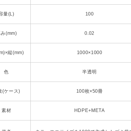
容量(L)
100
み(mm)
0.02
m)×縦(mm)
1000×1000
色
半透明
数(ケース)
100枚×50冊
素材
HDPE+META