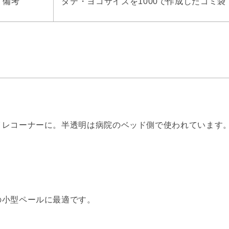
備考
タテ・ヨコサイズを1000で作成したゴミ袋
イレコーナーに。半透明は病院のベッド側で使われています
の小型ペールに最適です。