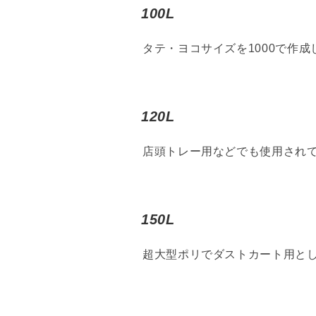
100L
タテ・ヨコサイズを1000で作
120L
店頭トレー用などでも使用され
150L
超大型ポリでダストカート用と