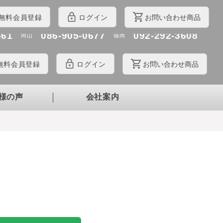
426
043-330-3210
048-700-3026
千葉
埼玉
お問
い
合
わ
せ
商品
無料
会員登録
ログイン
803
045-550-4472
050-6860-3368
神奈川
名古屋
661
086-905-0677
092-292-3608
岡山
福岡
無料
会員登録
ログイン
お問
い
合
わ
せ商品
様の声
会社案内