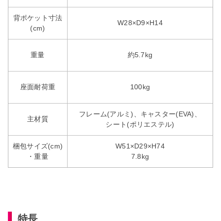
背ポケット寸法
W28×D9×H14
(cm)
重量
約5.7kg
座面耐荷重
100kg
フレーム(アルミ)、キャスター(EVA)、
主材質
シート(ポリエステル)
梱包サイズ(cm)
W51×D29×H74
・重量
7.8kg
特長