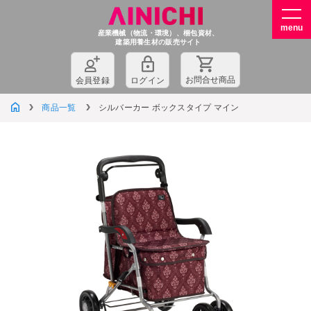
産業機械（物流・環境）、梱包資材、
建築用養生材の販売サイト
お問
合
せ商品
会員登録
ログイン
商品一覧
シルバーカー ボックスタイプ マイン