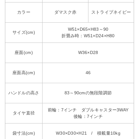
カラー
ダマスク赤
ストライプネイビー
W51×D65×H83～90
サイズ(cm)
折畳み時：W51×D24×H80
座面(cm)
W36×D28
座面高(cm)
46
ハンドルの高さ
83～90cmの無段階調節
前輪：7インチ ダブルキャスター3WAY
タイヤ直径
後輪：7インチ
袋寸法(cm)
W30×D30×H21 / 積載量10kg