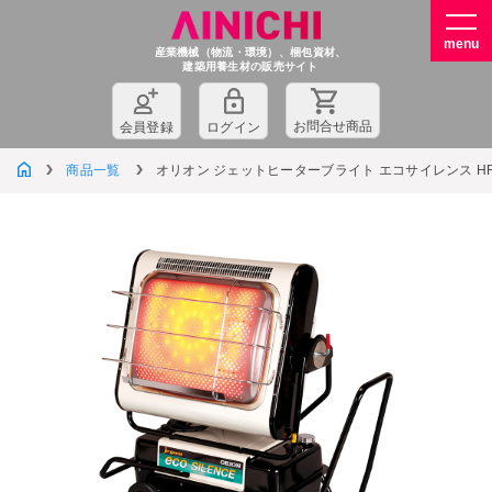
産業機械（物流・環境）、梱包資材、
建築用養生材の販売サイト
お問
合
せ商品
会員登録
ログイン
商品一覧
オリオン ジェットヒーターブライト エコサイレンス HR