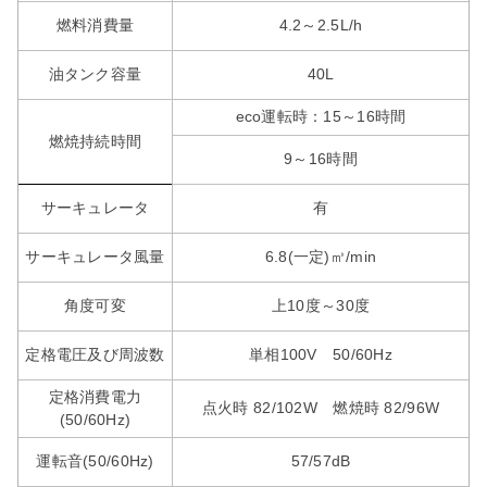
燃料消費量
4.2～2.5L/h
油タンク容量
40L
eco運転時：15～16時間
燃焼持続時間
9～16時間
サーキュレータ
有
サーキュレータ風量
6.8(一定)㎥/min
角度可変
上10度～30度
定格電圧及び周波数
単相100V 50/60Hz
定格消費電力
点火時 82/102W 燃焼時 82/96W
(50/60Hz)
運転音(50/60Hz)
57/57dB