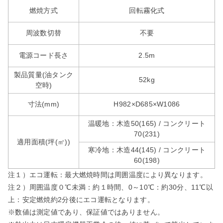
燃焼方式
回転霧化式
周波数切替
不要
電源コード長さ
2.5m
製品質量(油タンク
52kg
空時)
寸法(mm)
H982×D685×W1086
温暖地：木造50(165) / コンクリート
70(231)
適用面積(坪(㎡))
寒冷地：木造44(145) / コンクリート
60(198)
注１）エコ運転：最大燃焼時間は周囲温度により異なります。
注２）周囲温度０℃未満：約１時間、0～10℃：約30分、11℃以
上：安定燃焼約2分後にエコ運転となります。
※数値は測定値であり、保証値ではありません。