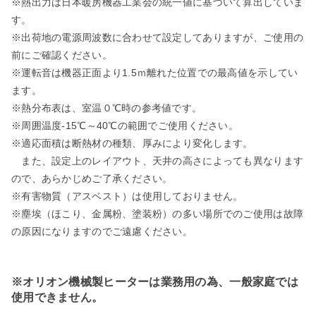
※熱出力は日本暖房機器工業会の統一値に基づいて算出していま
す。
※出荷地の電源周波数に合わせて設定してありますが、ご使用の
前にご確認ください。
※運転音は機器正面より1.5ｍ離れた位置での最高値を示してい
ます。
※熱分布表は、室温０℃時の参考値です。
※周囲温度-15℃～40℃の範囲でご使用ください。
※適応面積は断熱材の種類、厚みにより変化します。
また、設定上のレイアウト、天井の高さによっても異なります
ので、あらかじめご了承ください。
※有害物質（アスベスト）は使用しておりません。
※塵埃（ほこり、金属粉、塗装粉）の多い場所でのご使用は故障
の原因になりますのでご遠慮ください。
※オリオン機械製ヒーターは業務用の為、一般家庭では
使用できません。