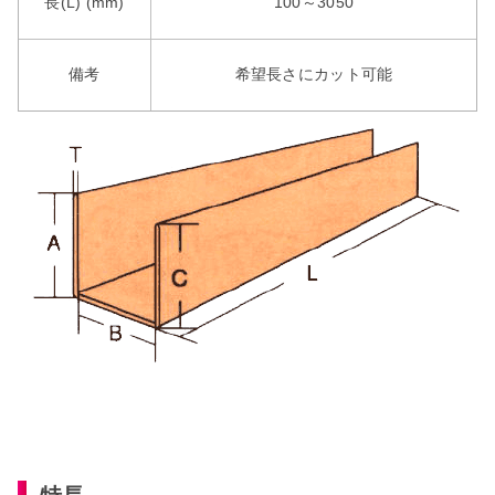
長(L) (mm)
100～3050
備考
希望長さにカット可能