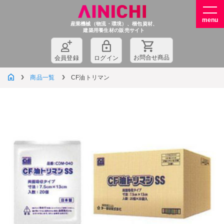
産業機械（物流・環境）、梱包資材、
建築用養生材の販売サイト
お問
合
せ商品
会員登録
ログイン
商品一覧
CF油トリマン