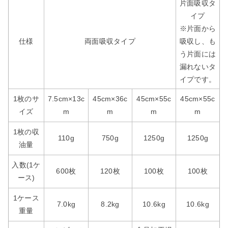
片面吸収タ
イプ
※片面から
仕様
両面吸収タイプ
吸収し、も
う片面には
漏れないタ
イプです。
1枚のサ
7.5cm×13c
45cm×36c
45cm×55c
45cm×55c
イズ
m
m
m
m
1枚の収
110g
750g
1250g
1250g
油量
入数(1ケ
600枚
120枚
100枚
100枚
ース)
1ケース
7.0kg
8.2kg
10.6kg
10.6kg
重量