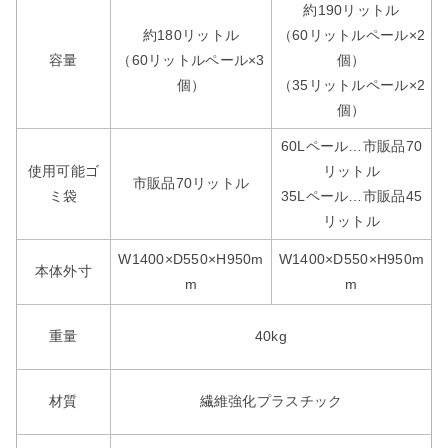
約190リットル
約180リットル
（60リットルペール×2
容量
（60リットルペール×3
個）
個）
（35リットルペール×2
個）
60Lペール…市販品70
使用可能ゴ
リットル
市販品70リットル
ミ袋
35Lペール…市販品45
リットル
W1400×D550×H950m
W1400×D550×H950m
本体外寸
m
m
重量
40kg
材質
繊維強化プラスチック