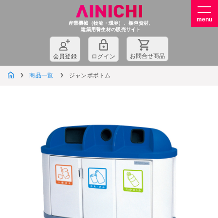
産業機械（物流・環境）、梱包資材、
建築用養生材の販売サイト
お問
合
せ商品
会員登録
ログイン
商品一覧
ジャンボボトム