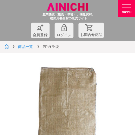
産業機械（物流・環境）、梱包資材、
建築用養生材の販売サイト
お問
合
せ商品
会員登録
ログイン
商品一覧
PPガラ袋