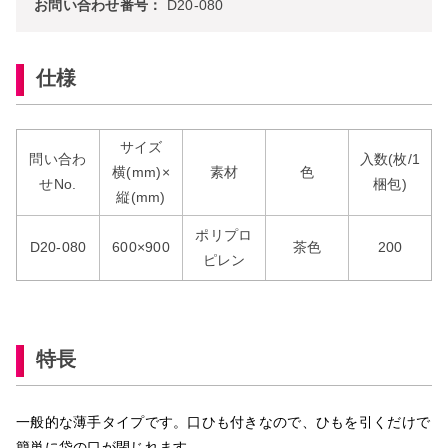
お問い合わせ番号：
D20-080
仕様
サイズ
問い合わ
入数(枚/1
横(mm)×
素材
色
せNo.
梱包)
縦(mm)
ポリプロ
D20-080
600×900
茶色
200
ピレン
特長
一般的な薄手タイプです。口ひも付きなので、ひもを引くだけで
簡単に袋の口が閉じれます。