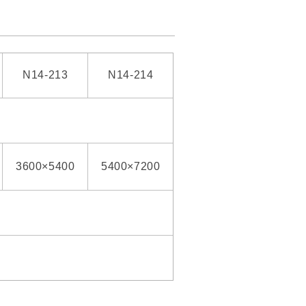
N14-213
N14-214
3600×5400
5400×7200