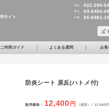
022-290-5
仙台
03-6450-0
東京
販売サイト
06-6981-1
大阪
ご利用ガイド
よくある質問
お客
防炎シート 原反(ハトメ付)
12,400
円
販売価格：
（税別）/
13,640