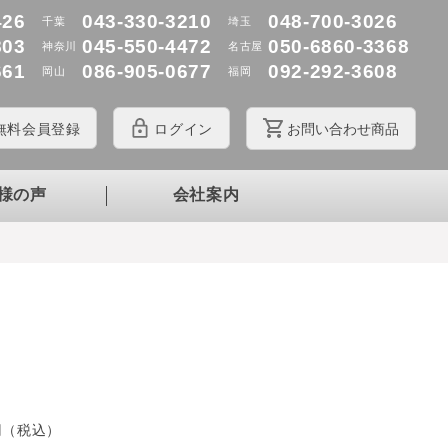
426
043-330-3210
048-700-3026
千葉
埼玉
803
045-550-4472
050-6860-3368
神奈川
名古屋
661
086-905-0677
092-292-3608
岡山
福岡
無料
会員登録
ログイン
お問
い
合
わ
せ商品
様の声
会社案内
円（税込）