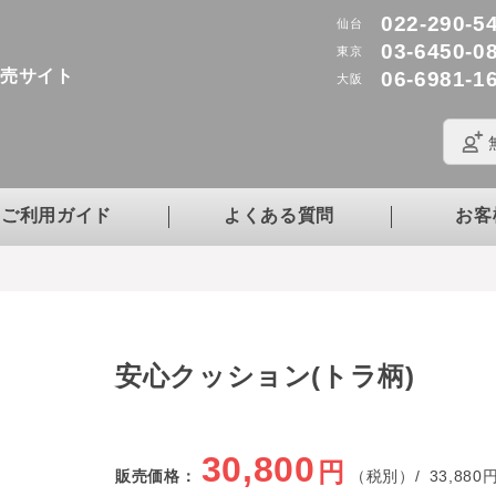
022-290-5
仙台
03-6450-0
東京
販売サイト
06-6981-1
大阪
ご利用ガイド
よくある質問
お客
安心クッション(トラ柄)
30,800
円
販売価格：
（税別）/
33,880