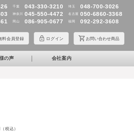
426
043-330-3210
048-700-3026
千葉
埼玉
803
045-550-4472
050-6860-3368
神奈川
名古屋
661
086-905-0677
092-292-3608
岡山
福岡
無料
会員登録
ログイン
お問
い
合
わ
せ商品
様の声
会社案内
円（税込）