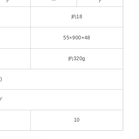
ト
ー
ト
約18
55×900×48
約320g
)
プ
10