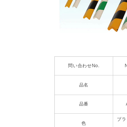
問い合わせNo.
品名
品番
ブラ
色