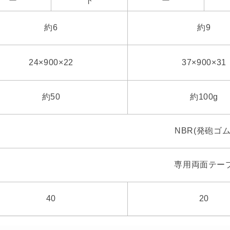
ー
ト
ー
約6
約9
24×900×22
37×900×31
約50
約100g
NBR(発砲ゴム
専用両面テー
40
20